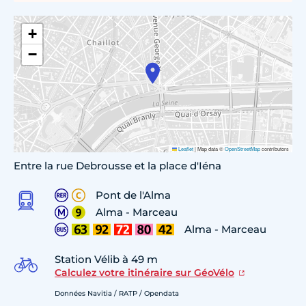
+
−
Leaflet
|
Map data ©
OpenStreetMap
contributors
Entre la rue Debrousse et la place d'Iéna
Pont de l'Alma
Alma - Marceau
Alma - Marceau
Station Vélib à 49 m
Calculez votre itinéraire sur GéoVélo
Données Navitia / RATP / Opendata