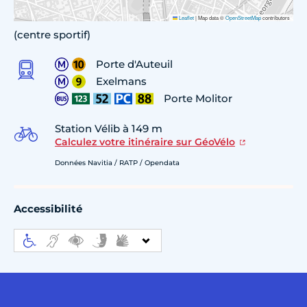
Leaflet
|
Map data ©
OpenStreetMap
contributors
(centre sportif)
Porte d'Auteuil
Exelmans
Porte Molitor
Station Vélib à 149 m
Calculez votre itinéraire sur GéoVélo
Données Navitia / RATP / Opendata
Accessibilité