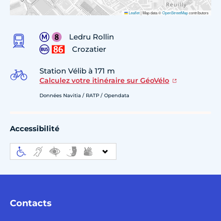
Leaflet
|
Map data ©
OpenStreetMap
contributors
Ledru Rollin
Crozatier
Station Vélib à 171 m
Calculez votre itinéraire sur GéoVélo
Données Navitia / RATP / Opendata
Accessibilité
Contacts