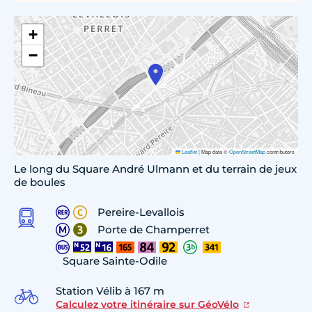
+
−
Leaflet
|
Map data ©
OpenStreetMap
contributors
Le long du Square André Ulmann et du terrain de jeux
de boules
Pereire-Levallois
Porte de Champerret
Square Sainte-Odile
Station Vélib à 167 m
Calculez votre itinéraire sur GéoVélo