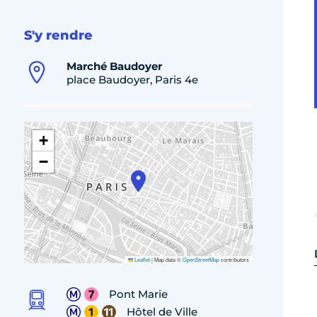
S'y rendre
Marché Baudoyer
place Baudoyer, Paris 4e
+
−
Leaflet
|
Map data ©
OpenStreetMap
contributors
Pont Marie
Hôtel de Ville