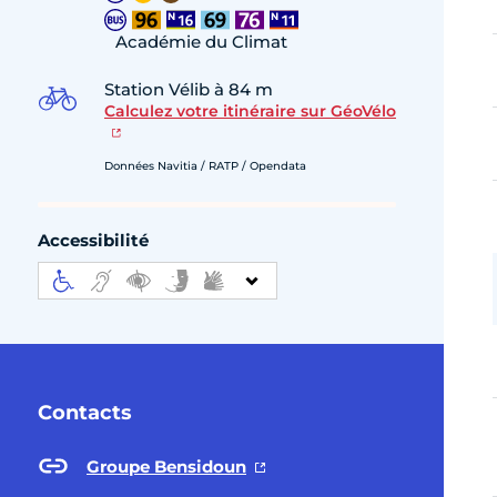
Académie du Climat
Station Vélib à 84 m
Calculez votre itinéraire sur GéoVélo
Données Navitia / RATP / Opendata
Accessibilité
Contacts
Groupe Bensidoun