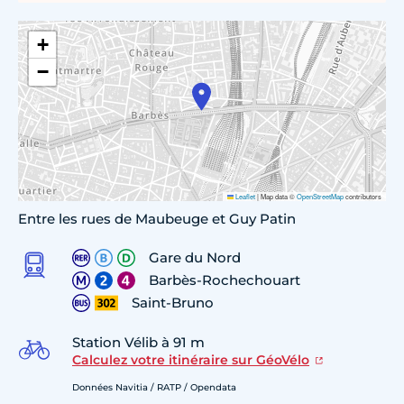
+
−
Leaflet
|
Map data ©
OpenStreetMap
contributors
Entre les rues de Maubeuge et Guy Patin
Gare du Nord
Barbès-Rochechouart
Saint-Bruno
Station Vélib à 91 m
Calculez votre itinéraire sur GéoVélo
Données Navitia / RATP / Opendata