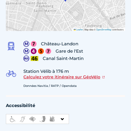
Leaflet
|
Map data ©
OpenStreetMap
contributors
Château-Landon
Gare de l'Est
Canal Saint-Martin
Station Vélib à 176 m
Calculez votre itinéraire sur GéoVélo
Données Navitia / RATP / Opendata
Accessibilité