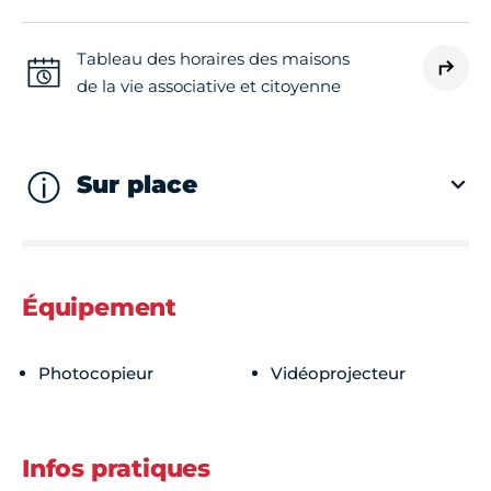
Mardi
Fermé
Tableau des horaires des maisons
de la vie associative et citoyenne
Mercredi
Fermé
Jeudi
Fermé
Sur place
Vendredi
Fermé
Équipement
Samedi
Fermé
Photocopieur
Vidéoprojecteur
Dimanche
Fermé
Infos pratiques