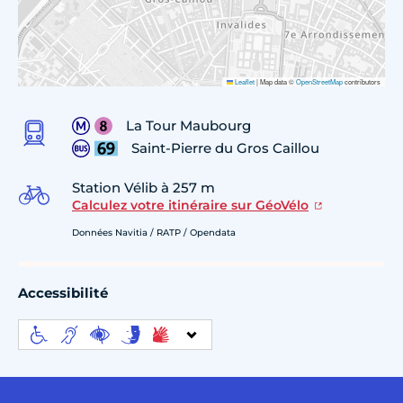
Leaflet
|
Map data ©
OpenStreetMap
contributors
La Tour Maubourg
Saint-Pierre du Gros Caillou
Station Vélib à 257 m
Calculez votre itinéraire sur GéoVélo
Données Navitia / RATP / Opendata
Accessibilité