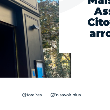
Mai
As
Cit
arr
Horaires
En savoir plus