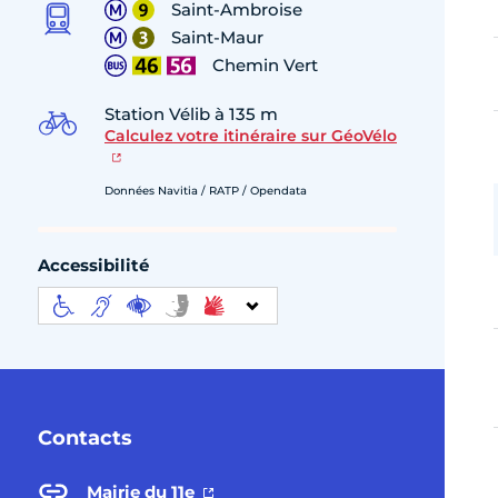
Saint-Ambroise
Saint-Maur
Chemin Vert
Station Vélib à 135 m
Calculez votre itinéraire sur GéoVélo
Données Navitia / RATP / Opendata
Accessibilité
Contacts
Mairie du 11e