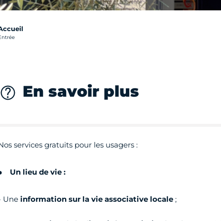
Accueil
rédit photo :
Entrée
En savoir plus
Nos services gratuits pour les usagers :
Un lieu de vie :
- Une
information sur la vie associative locale
;