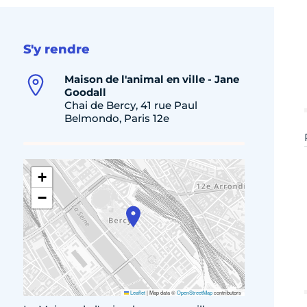
S'y rendre
Maison de l'animal en ville - Jane
Goodall
Chai de Bercy, 41 rue Paul
Belmondo, Paris 12e
+
−
Leaflet
|
Map data ©
OpenStreetMap
contributors