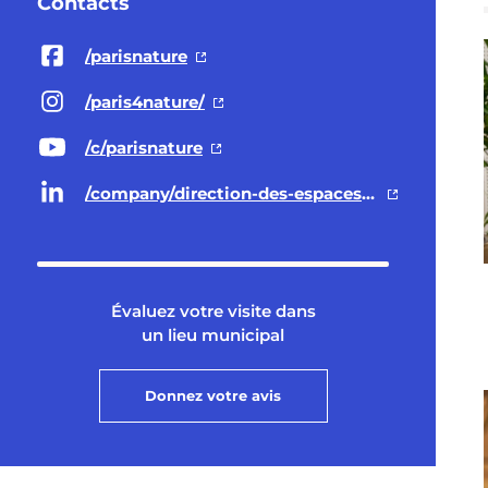
Contacts
/parisnature
/paris4nature/
/c/parisnature
/company/direction-des-espaces-verts-et-de-l-environnement-ville-de-paris/
Évaluez votre visite dans
un lieu municipal
Donnez votre avis