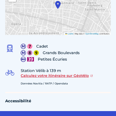
Leaflet
|
Map data ©
OpenStreetMap
contributors
Cadet
Grands Boulevards
Petites Écuries
Station Vélib à 139 m
Calculez votre itinéraire sur GéoVélo
Données Navitia / RATP / Opendata
Accessibilité