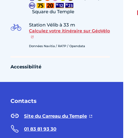
Square du Temple
Station Vélib à 33 m
Calculez votre itinéraire sur GéoVélo
Données Navitia / RATP / Opendata
Accessibilité
Contacts
Site du Carreau du Temple
01 83 81 93 30