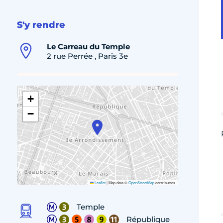
S'y rendre
Le Carreau du Temple
2 rue Perrée , Paris 3e
+
−
Leaflet
|
Map data ©
OpenStreetMap
contributors
Temple
République