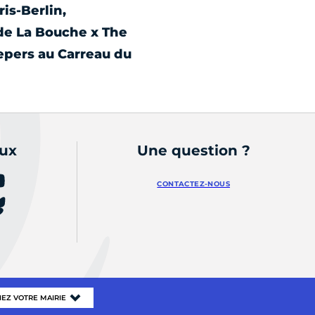
is-Berlin,
de La Bouche x The
epers au Carreau du
aux
Une question ?
CONTACTEZ-NOUS