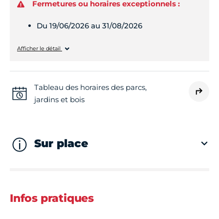
Fermetures ou horaires exceptionnels :
Du 19/06/2026 au 31/08/2026
Lundi
10h00 - 12h00
Afficher le détail
Mardi
10h00 - 18h00
Tableau des horaires des parcs,
jardins et bois
Mercredi
10h00 - 18h00
Jeudi
10h00 - 18h00
Sur place
Vendredi
10h00 - 18h00
Infos pratiques
Samedi
10h00 - 18h00