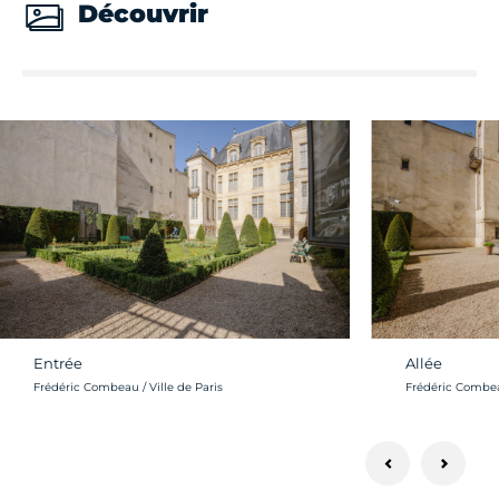
Découvrir
Entrée
Allée
Crédit photo :
Crédit photo :
Frédéric Combeau / Ville de Paris
Frédéric Combeau