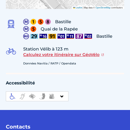
Leaflet
|
Map data ©
OpenStreetMap
contributors
Bastille
Quai de la Rapée
Bastille
Station Vélib à 123 m
Calculez votre itinéraire sur GéoVélo
Données Navitia / RATP / Opendata
Accessibilité
Contacts