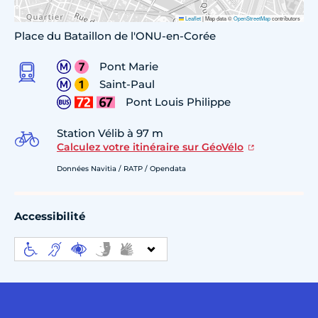
Leaflet
|
Map data ©
OpenStreetMap
contributors
Place du Bataillon de l'ONU-en-Corée
Pont Marie
Saint-Paul
Pont Louis Philippe
Station Vélib à 97 m
Calculez votre itinéraire sur GéoVélo
Données Navitia / RATP / Opendata
Accessibilité