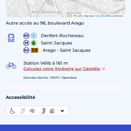
Leaflet
|
Map data ©
OpenStreetMap
contributors
Autre accès au 98, boulevard Arago
Denfert-Rochereau
Saint-Jacques
Arago - Saint Jacques
Station Vélib à 161 m
Calculez votre itinéraire sur GéoVélo
Données Navitia / RATP / Opendata
Accessibilité