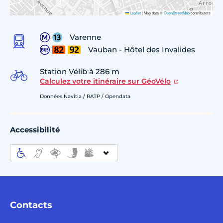
Leaflet
|
Map data ©
OpenStreetMap
contributors
Varenne
Vauban - Hôtel des Invalides
Station Vélib à 286 m
Calculez votre itinéraire sur GéoVélo
Données Navitia / RATP / Opendata
Accessibilité
Contacts