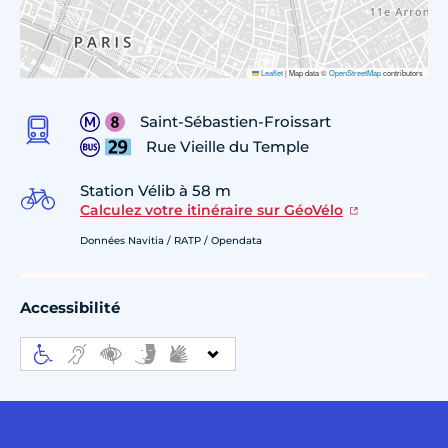
Leaflet
|
Map data ©
OpenStreetMap
contributors
Saint-Sébastien-Froissart
Rue Vieille du Temple
Station Vélib à 58 m
Calculez votre itinéraire sur GéoVélo
Données Navitia / RATP / Opendata
Accessibilité