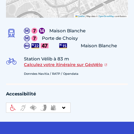
Leaflet
|
Map data ©
OpenStreetMap
contributors
Maison Blanche
Porte de Choisy
Maison Blanche
Station Vélib à 83 m
Calculez votre itinéraire sur GéoVélo
Données Navitia / RATP / Opendata
Accessibilité