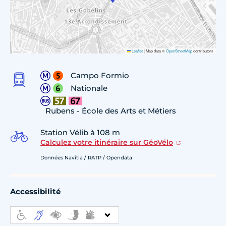
Leaflet
|
Map data ©
OpenStreetMap
contributors
Campo Formio
Nationale
Rubens - École des Arts et Métiers
Station Vélib à 108 m
Calculez votre itinéraire sur GéoVélo
Données Navitia / RATP / Opendata
Accessibilité