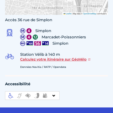
Leaflet
|
Map data ©
OpenStreetMap
contributors
Accès 36 rue de Simplon
Simplon
Marcadet-Poissonniers
Simplon
Station Vélib à 140 m
Calculez votre itinéraire sur GéoVélo
Données Navitia / RATP / Opendata
Accessibilité