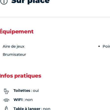
Sur place
Équipement
Aire de jeux
Poi
Brumisateur
Infos pratiques
Toilettes
: oui
WIFI
: non
Table à langer
: non