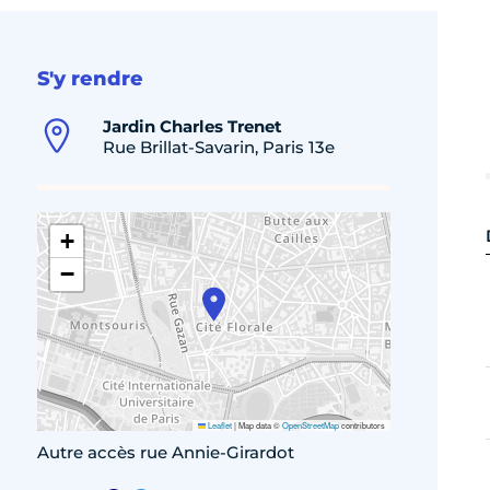
S'y rendre
Jardin Charles Trenet
Rue Brillat-Savarin, Paris 13e
+
−
Leaflet
|
Map data ©
OpenStreetMap
contributors
Autre accès rue Annie-Girardot