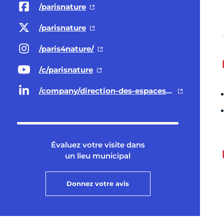
/parisnature
/parisnature
/paris4nature/
/c/parisnature
/company/direction-des-espaces-verts-et-de-l-environnement-ville-de-paris/
Évaluez votre visite dans
un lieu municipal
Donnez votre avis