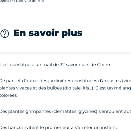
rédit photo :
Christophe Noël /Ville de Paris
En savoir plus
Il est constitué d’un mail de 32 savonniers de Chine.
De part et d’autre, des jardinières constituées d’arbustes (vi
plantes vivaces et des bulbes (digitale, iris…). C’est un m
colorées.
Des plantes grimpantes (clématites, glycines) s'enroulent auto
Des bancs invitent le promeneur à s’arrêter un instant.