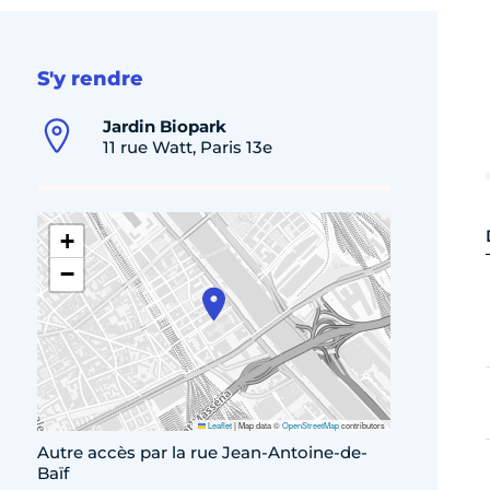
S'y rendre
Jardin Biopark
11 rue Watt, Paris 13e
+
−
Leaflet
|
Map data ©
OpenStreetMap
contributors
Autre accès par la rue Jean-Antoine-de-
Baïf