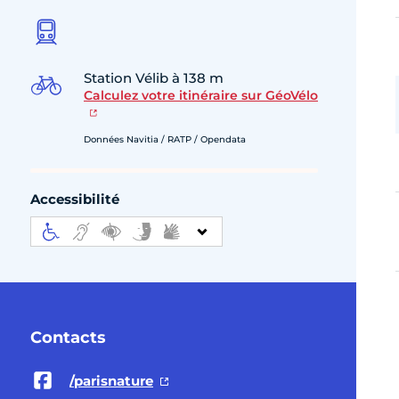
Station Vélib à 138 m
Calculez votre itinéraire sur GéoVélo
Données Navitia / RATP / Opendata
Accessibilité
Contacts
/parisnature