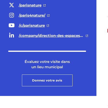
/parisnature
/paris4nature/
/c/parisnature
/company/direction-des-espaces-verts-et-de-l-environnement-ville-de-paris/
Évaluez votre visite dans
un lieu municipal
Donnez votre avis