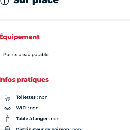
Sur place
Équipement
Points d'eau potable
Infos pratiques
Toilettes
: non
WIFI
: non
Table à langer
: non
Distributeur de boisson
: non