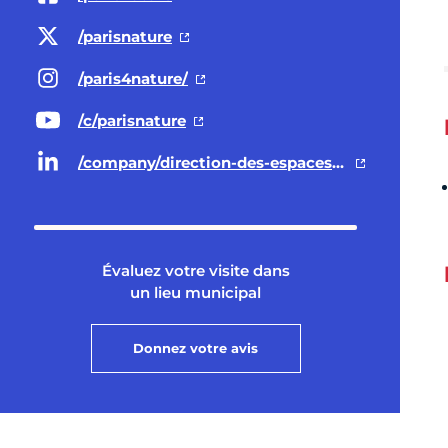
/parisnature
/paris4nature/
/c/parisnature
/company/direction-des-espaces-verts-et-de-l-environnement-ville-de-paris/
Évaluez votre visite dans
un lieu municipal
Donnez votre avis