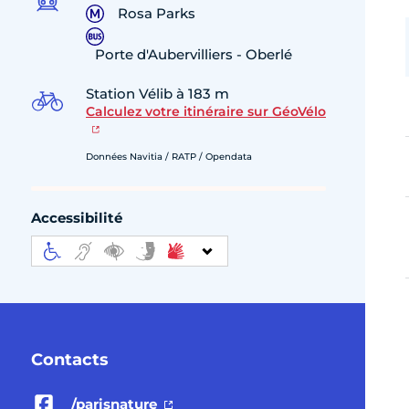
Rosa Parks
Porte d'Aubervilliers - Oberlé
Station Vélib à 183 m
Calculez votre itinéraire sur GéoVélo
Données Navitia / RATP / Opendata
Accessibilité
Contacts
/parisnature