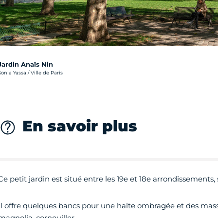
Jardin Anaïs Nin
rédit photo :
Sonia Yassa / Ville de Paris
En savoir plus
Ce petit jardin est situé entre les 19e et 18e arrondissements, s
Il offre quelques bancs pour une halte ombragée et des massifs
magnolia, cornouiller.