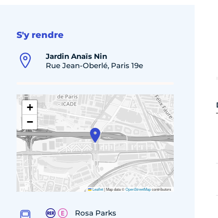
S'y rendre
Jardin Anaïs Nin
Rue Jean-Oberlé, Paris 19e
+
−
Leaflet
|
Map data ©
OpenStreetMap
contributors
Rosa Parks