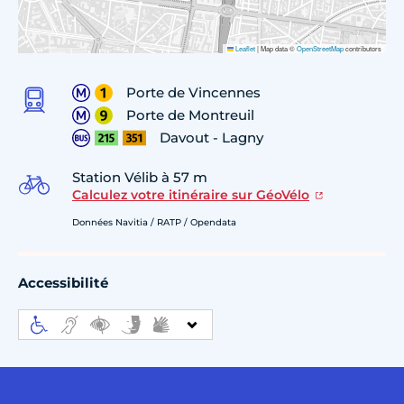
Leaflet
|
Map data ©
OpenStreetMap
contributors
Porte de Vincennes
Porte de Montreuil
Davout - Lagny
Station Vélib à 57 m
Calculez votre itinéraire sur GéoVélo
Données Navitia / RATP / Opendata
Accessibilité