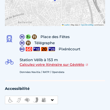
Leaflet
|
Map data ©
OpenStreetMap
contributors
Place des Fêtes
Télégraphe
Pixérécourt
Station Vélib à 153 m
Calculez votre itinéraire sur GéoVélo
Données Navitia / RATP / Opendata
Accessibilité