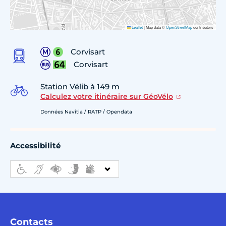
Leaflet
|
Map data ©
OpenStreetMap
contributors
Corvisart
Corvisart
Station Vélib à 149 m
Calculez votre itinéraire sur GéoVélo
Données Navitia / RATP / Opendata
Accessibilité
Contacts