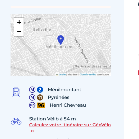
+
−
Leaflet
|
Map data ©
OpenStreetMap
contributors
Ménilmontant
Pyrénées
Henri Chevreau
Station Vélib à 54 m
Calculez votre itinéraire sur GéoVélo