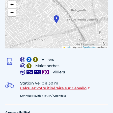
+
−
Leaflet
|
Map data ©
OpenStreetMap
contributors
Villiers
Malesherbes
Villiers
Station Vélib à 30 m
Calculez votre itinéraire sur GéoVélo
Données Navitia / RATP / Opendata
Accessibilité