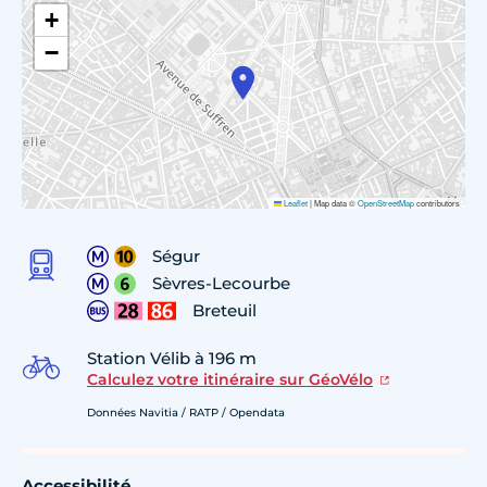
+
−
Leaflet
|
Map data ©
OpenStreetMap
contributors
Ségur
Sèvres-Lecourbe
Breteuil
Station Vélib à 196 m
Calculez votre itinéraire sur GéoVélo
Données Navitia / RATP / Opendata
Accessibilité