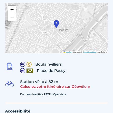
+
−
Leaflet
|
Map data ©
OpenStreetMap
contributors
Boulainvilliers
Place de Passy
Station Vélib à 82 m
Calculez votre itinéraire sur GéoVélo
Données Navitia / RATP / Opendata
Accessibilité