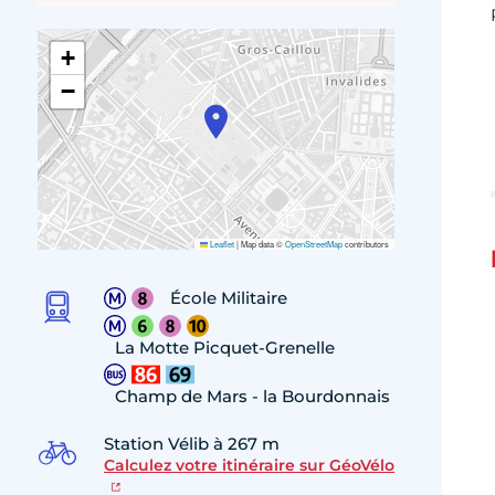
+
−
Leaflet
|
Map data ©
OpenStreetMap
contributors
École Militaire
La Motte Picquet-Grenelle
Champ de Mars - la Bourdonnais
Station Vélib à 267 m
Calculez votre itinéraire sur GéoVélo