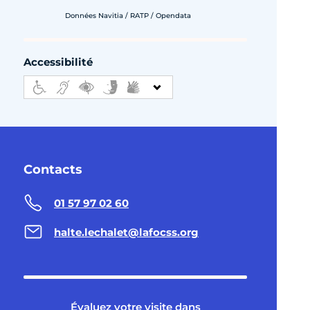
Données Navitia / RATP / Opendata
Accessibilité
Contacts
01 57 97 02 60
halte.lechalet@lafocss.org
Évaluez votre visite dans