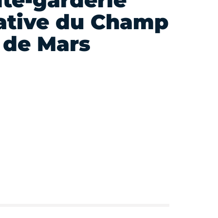
lte-garderie
ative du Champ
de Mars