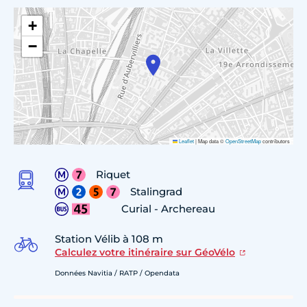
+
−
Leaflet
|
Map data ©
OpenStreetMap
contributors
Riquet
Stalingrad
Curial - Archereau
Station Vélib à 108 m
Calculez votre itinéraire sur GéoVélo
Données Navitia / RATP / Opendata