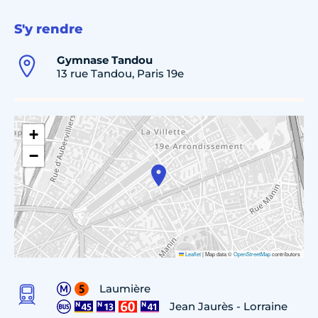
S'y rendre
Gymnase Tandou
13 rue Tandou, Paris 19e
+
−
Leaflet
|
Map data ©
OpenStreetMap
contributors
Laumière
Jean Jaurès - Lorraine