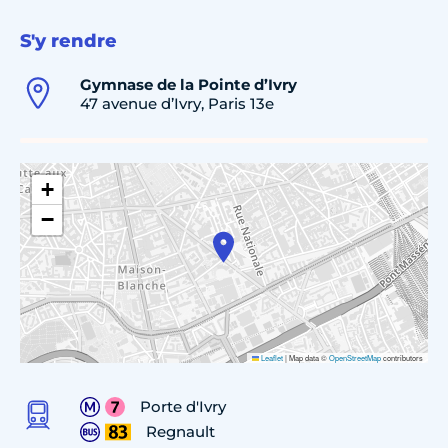
S'y rendre
Gymnase de la Pointe d’Ivry
47 avenue d’Ivry, Paris 13e
+
−
Leaflet
|
Map data ©
OpenStreetMap
contributors
Porte d'Ivry
Regnault