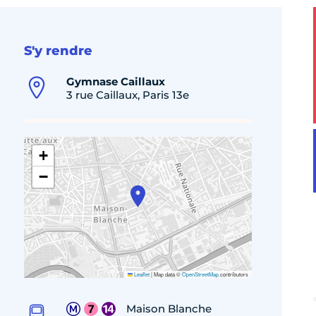
S'y rendre
Gymnase Caillaux
3 rue Caillaux, Paris 13e
+
−
Leaflet
|
Map data ©
OpenStreetMap
contributors
Maison Blanche