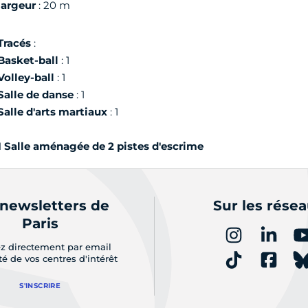
largeur
: 20 m
Tracés
:
Basket-ball
: 1
Volley-ball
: 1
Salle de danse
: 1
Salle d'arts martiaux
: 1
1 Salle aménagée de 2 pistes d'escrime
 newsletters de
Sur les rése
Paris
z directement par email
ité de vos centres d'intérêt
S'INSCRIRE