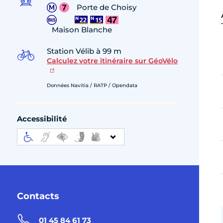
Porte de Choisy
Maison Blanche
Station Vélib à 99 m
Calculez votre itinéraire sur GéoVélo
Données Navitia / RATP / Opendata
Accessibilité
Contacts
01 45 84 61 73