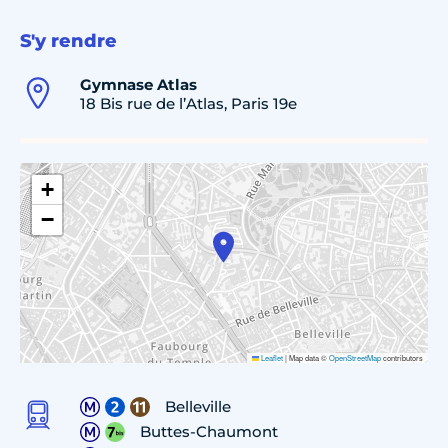
S'y rendre
Gymnase Atlas
18 Bis rue de l’Atlas, Paris 19e
+
−
Leaflet
|
Map data ©
OpenStreetMap
contributors
Belleville
Buttes-Chaumont