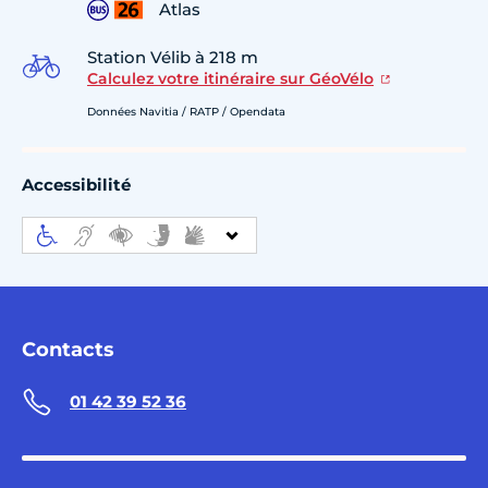
Atlas
Station Vélib à 218 m
Calculez votre itinéraire sur GéoVélo
Données Navitia / RATP / Opendata
Accessibilité
Contacts
01 42 39 52 36