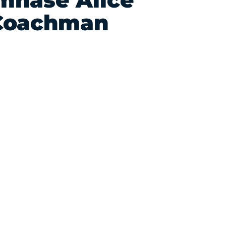
mnase Alice
Coachman