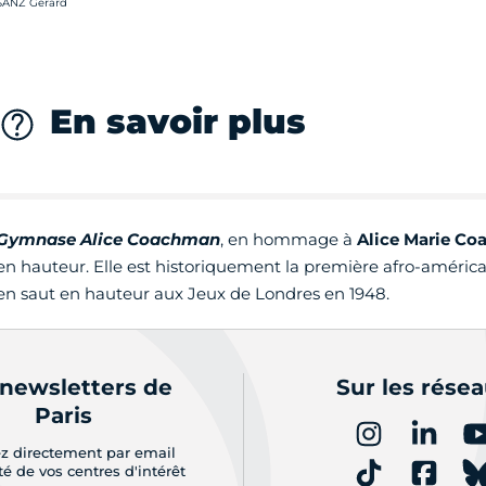
rédit photo :
SANZ Gérard
En savoir plus
Gymnase Alice Coachman
, en hommage à
Alice Marie C
en hauteur. Elle est historiquement la première afro-améric
en saut en hauteur aux Jeux de Londres en 1948.
 newsletters de
Sur les rése
Paris
z directement par email
ité de vos centres d'intérêt