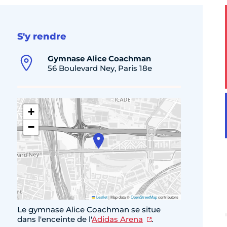
S'y rendre
Gymnase Alice Coachman
56 Boulevard Ney, Paris 18e
+
−
Leaflet
|
Map data ©
OpenStreetMap
contributors
Le gymnase Alice Coachman se situe
dans l'enceinte de l'
Adidas Arena
.