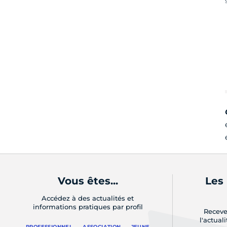
C
Vous êtes...
Les
Accédez à des actualités et
informations pratiques par profil
Receve
l'actual
PROFESSIONNEL
ASSOCIATION
JEUNE