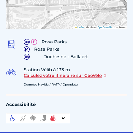
Leaflet
|
Map data ©
OpenStreetMap
contributors
Rosa Parks
Rosa Parks
Duchesne - Bollaert
Station Vélib à 133 m
Calculez votre itinéraire sur GéoVélo
Données Navitia / RATP / Opendata
Accessibilité