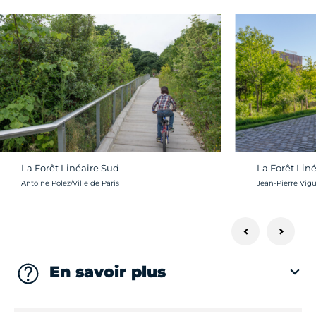
La Forêt Linéaire Sud
La Forêt Lin
Crédit photo :
Crédit photo :
Antoine Polez/Ville de Paris
Jean-Pierre Vigui
En savoir plus