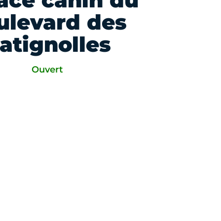
ace canin du
ulevard des
atignolles
Ouvert