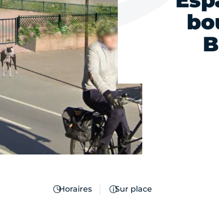
Esp
bo
B
Horaires
Sur place