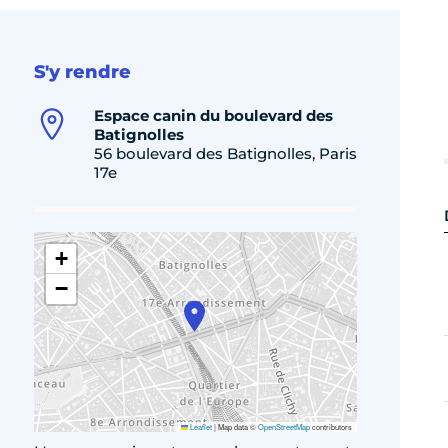
S'y rendre
Espace canin du boulevard des
Batignolles
56 boulevard des Batignolles, Paris
17e
+
−
Leaflet
|
Map data ©
OpenStreetMap
contributors