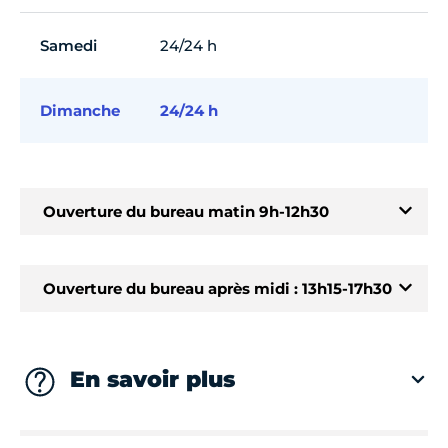
Samedi
24/24 h
Dimanche
24/24 h
Ouverture du bureau matin 9h-12h30
À partir du 01/01/2022
Ouverture du bureau après midi : 13h15-17h30
Lundi
09h00 - 12h30
À partir du 01/01/2022
Mardi
09h00 - 12h30
Lundi
13h15 - 17h30
En savoir plus
Mercredi
09h00 - 12h30
Mardi
13h15 - 17h30