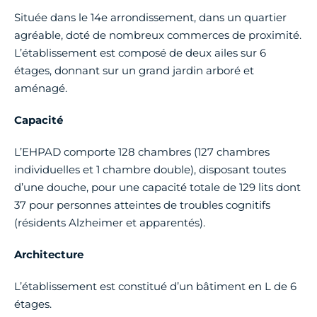
Située dans le 14e arrondissement, dans un quartier
Jeudi
09h00 - 12h30
agréable, doté de nombreux commerces de proximité.
Mercredi
13h15 - 17h30
L’établissement est composé de deux ailes sur 6
Vendredi
09h00 - 12h30
étages, donnant sur un grand jardin arboré et
Jeudi
13h15 - 17h30
aménagé.
Samedi
Fermé
Capacité
Vendredi
13h15 - 17h30
L’EHPAD comporte 128 chambres (127 chambres
Dimanche
Fermé
Samedi
Fermé
individuelles et 1 chambre double), disposant toutes
d’une douche, pour une capacité totale de 129
lits dont
37 pour personnes atteintes de troubles cognitifs
Dimanche
Fermé
(résidents Alzheimer et apparentés).
Architecture
L’établissement est constitué d’un bâtiment en L de 6
étages.