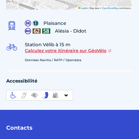
Leaflet
|
Map data ©
OpenStreetMap
contributors
Plaisance
Alésia - Didot
Station Vélib à 15 m
Calculez votre itinéraire sur GéoVélo
Données Navitia / RATP / Opendata
Accessibilité
Contacts