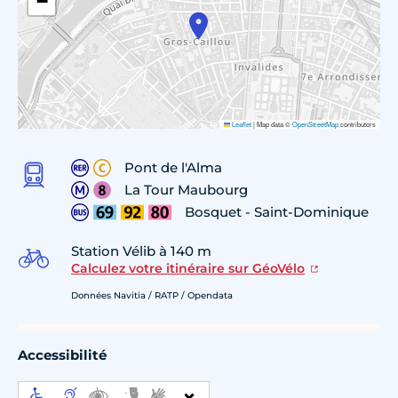
−
Leaflet
|
Map data ©
OpenStreetMap
contributors
Pont de l'Alma
La Tour Maubourg
Bosquet - Saint-Dominique
Station Vélib à 140 m
Calculez votre itinéraire sur GéoVélo
Données Navitia / RATP / Opendata
Accessibilité