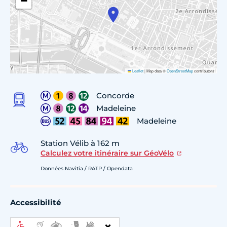
−
Leaflet
|
Map data ©
OpenStreetMap
contributors
Concorde
Madeleine
Madeleine
Station Vélib à 162 m
Calculez votre itinéraire sur GéoVélo
Données Navitia / RATP / Opendata
Accessibilité