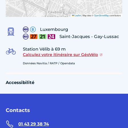
Leaflet
|
Map data ©
OpenStreetMap
contributors
Luxembourg
Saint-Jacques - Gay-Lussac
Station Vélib à 69 m
Calculez votre itinéraire sur GéoVélo
Données Navitia / RATP / Opendata
Accessibilité
Contacts
01 43 29 38 74