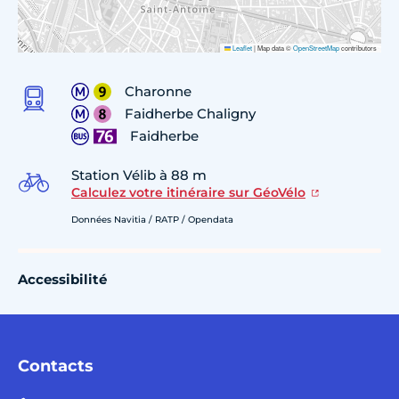
Leaflet
|
Map data ©
OpenStreetMap
contributors
Charonne
Faidherbe Chaligny
Faidherbe
Station Vélib à 88 m
Calculez votre itinéraire sur GéoVélo
Données Navitia / RATP / Opendata
Accessibilité
Contacts