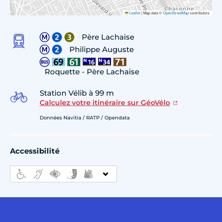
Leaflet
|
Map data ©
OpenStreetMap
contributors
Père Lachaise
Philippe Auguste
Roquette - Père Lachaise
Station Vélib à 99 m
Calculez votre itinéraire sur GéoVélo
Données Navitia / RATP / Opendata
Accessibilité