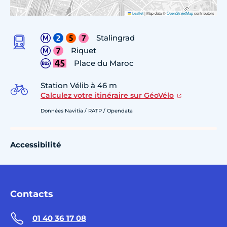
Leaflet
|
Map data ©
OpenStreetMap
contributors
Stalingrad
Riquet
Place du Maroc
Station Vélib à 46 m
Calculez votre itinéraire sur GéoVélo
Données Navitia / RATP / Opendata
Accessibilité
Contacts
01 40 36 17 08