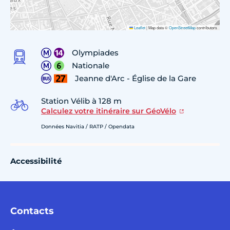
Leaflet
|
Map data ©
OpenStreetMap
contributors
Olympiades
Nationale
Jeanne d'Arc - Église de la Gare
Station Vélib à 128 m
Calculez votre itinéraire sur GéoVélo
Données Navitia / RATP / Opendata
Accessibilité
Contacts