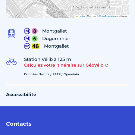
Leaflet
|
Map data ©
OpenStreetMap
contributors
Montgallet
Dugommier
Montgallet
Station Vélib à 125 m
Calculez votre itinéraire sur GéoVélo
Données Navitia / RATP / Opendata
Accessibilité
Contacts