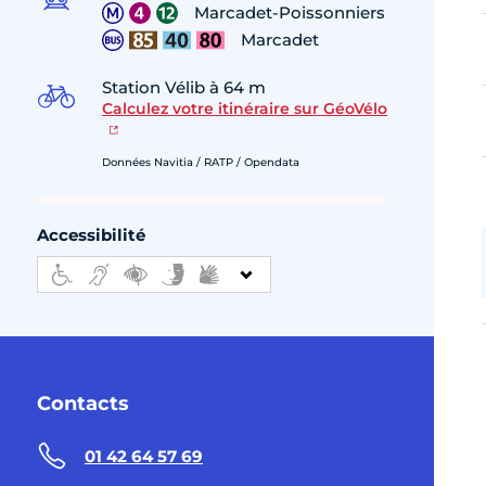
Marcadet-Poissonniers
Marcadet
Station Vélib à 64 m
Calculez votre itinéraire sur GéoVélo
Données Navitia / RATP / Opendata
Accessibilité
Contacts
01 42 64 57 69