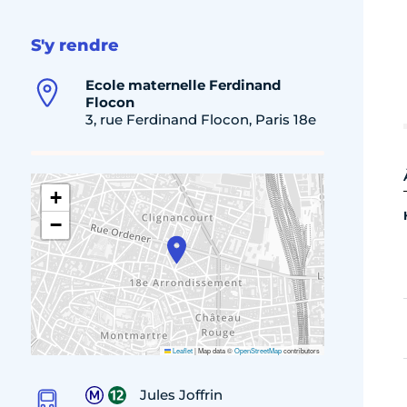
S'y rendre
Ecole maternelle Ferdinand
Flocon
3, rue Ferdinand Flocon, Paris 18e
+
−
Leaflet
|
Map data ©
OpenStreetMap
contributors
Jules Joffrin